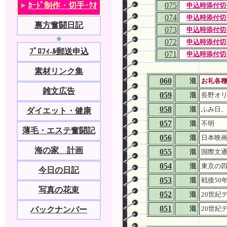
ｶｰﾄﾞ制作・切手･ｸｵ
075
申込時添付切
074
申込時添付切
裏方奮闘日記
073
申込時添付切
072
申込時添付切
ﾌﾟﾛﾌｨ-ﾙ郵送申込
071
申込時添付切
素材リンク集
060
混
お礼各
雑文広告
059
混
長野オ
058
混
ふみ日
ダイエット・健康
057
混
不明
薄毛・エステ奮闘記
056
混
日本映画
海の家 計画
055
混
国際文通
054
混
東京の四
今日の日記
053
混
戦後50
写真の花束
052
混
20世紀
051
混
20世紀
バックナンバー