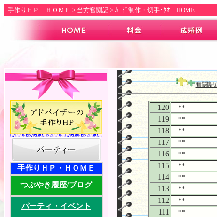
.
手作りＨＰ ＨＯＭＥ
>
当方奮闘記
>
ｶｰﾄﾞ制作・切手･ｸｵ
HOME
奮闘記
120
**
119
**
118
**
117
**
116
**
115
**
手作りＨＰ・ＨＯＭＥ
114
**
つぶやき履歴/ブログ
113
**
112
**
パーティ・イベント
111
**