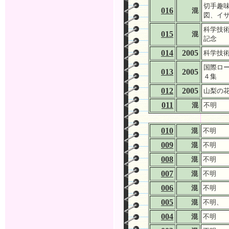
切手趣味
016
混
図、イ
科学技術
015
混
記念
014
2005
科学技術
国際ロー
013
2005
４集
012
2005
山梨の
011
混
不明
010
混
不明
009
混
不明
008
混
不明
007
混
不明
006
混
不明
005
混
不明、
004
混
不明