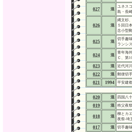
ユネスコ
027
混
島・長崎
縄文杉、
026
混
５回日
念小型
切手趣
025
混
ランシ
青年海外
024
混
Ｃ、第1
023
混
近代河川
022
混
郵便切
021
1994
平安建都
020
混
四国八十
019
混
秩父夜
柳とカエ
018
混
夜祭-埼
017
混
切手趣味