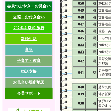
050
混
20世紀
会員つぶやき・お見合い
049
混
世界遺
交際・お付き合い
048
混
世界遺産
047
混
世界遺産
ﾌﾟﾛポ-ｽ 挙式 旅行
046
混
佐藤一英
045
混
ふみの日
新婚生活
044
混
20世紀
育児
043
混
20世紀
国際交流
子育て・教育
042
混
第13集
切手趣
婚活支援
041
混
（静岡県
お見合い場所地図
040
混
越前丸
会員サポート
039
混
博多祇
飫肥ロマ
038
混
楽のまち