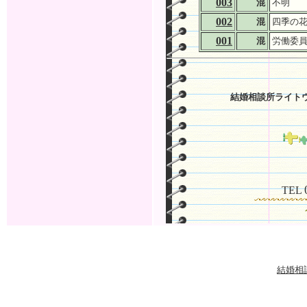
003
混
不明
002
混
四季の
001
混
労働委
結婚相談所ライト
TEL
結婚相