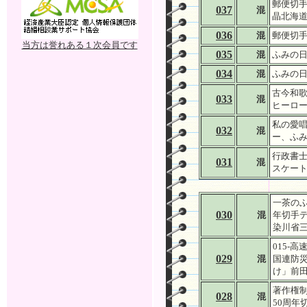
郵便切手
037
混
晶北海道
036
混
郵便切
当方は誉れある１次会員です
035
混
ふみの
034
混
ふみの日2
古今和歌
033
混
ヒーロー
私の愛唱
032
混
ー、ふ
行政書士
031
混
スケート
一茶のふ
030
混
年切手デ
染川省
015-
029
混
国連防災
け」前
著作権制
028
混
50周年