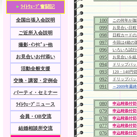
ﾗｲﾄｳｪｰﾌﾞ奮闘記
全国出張入会説明
100
この何年か珈
099
お見合い日程
ご近所入会説明
098
日程カードの
097
今回は4箱の
撮影･ｲﾝﾀﾋﾞｭｰ他
096
いろいろ試行
お見合いお付添い
095
お見合いを組
094
ドリップパッ
活動全般支援
093
120・140
092
ドリップパッ
交換・講習・定例会
091
～2009年最終
パーティ・セミナー
080
申込時添付切
ﾗｲﾄｳｪｰﾌﾞニュース
079
申込時添付切
会員・OB交流
078
申込時添付切
077
申込時添付切
結婚相談所交流
076
申込時添付切