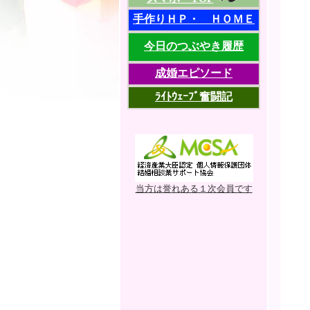
手作りＨＰ・ ＨＯＭＥ
今日のつぶやき履歴
成婚エピソード
ﾗｲﾄｳｪｰﾌﾞ奮闘記
当方は誉れある１次会員です