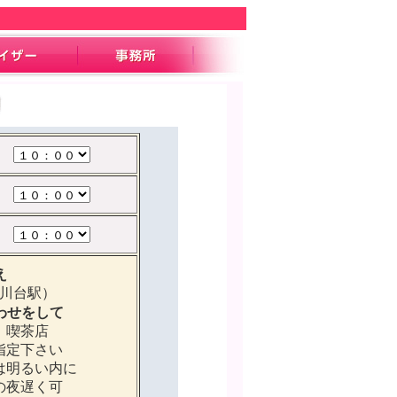
え
川台駅）
わせをして
、喫茶店
指定下さい
は明るい内に
の夜遅く可