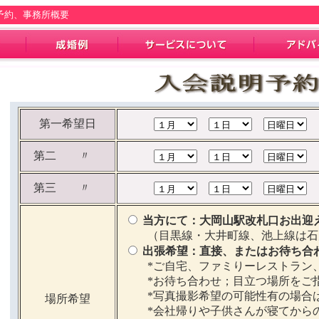
予約、事務所概要
第一希望日
第二 〃
第三 〃
当方にて：大岡山駅改札口お出迎
（目黒線・大井町線、池上線は石
出張希望：直接、またはお待ち合
*ご自宅、ファミりーレストラン
*お待ち合わせ；目立つ場所をご
*写真撮影希望の可能性有の場合
場所希望
*会社帰りや子供さんが寝てから