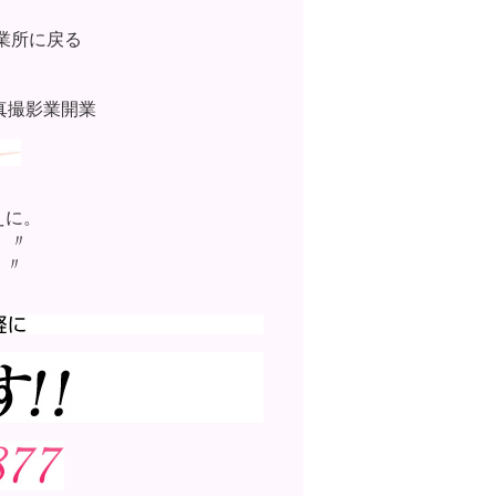
事業所に戻る
真撮影業開業
えに。
 〃
 〃