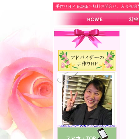
.
手作りＨＰ HOME
> 無料お問合せ、入会説明
スマホ・TOP