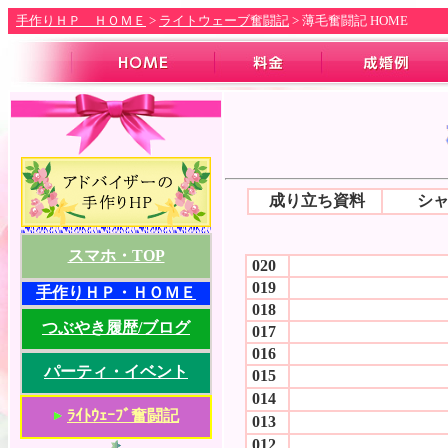
.
手作りＨＰ ＨＯＭＥ
>
ライトウェーブ奮闘記
> 薄毛奮闘記 HOME
.
成り立ち資料
シャ
スマホ・TOP
020
019
手作りＨＰ・ＨＯＭＥ
018
つぶやき履歴/ブログ
017
016
パーティ・イベント
015
014
ﾗｲﾄｳｪｰﾌﾞ奮闘記
013
012