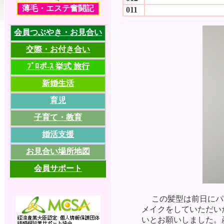
薄毛・エステ奮闘記
011
会員つぶやき・お見合い
交際・お付き合い
ﾌﾟﾛポ-ｽ 挙式 旅行
新婚生活
育児
子育て・教育
婚活支援
お見合い場所地図
会員サポート
この髪型は前日にパー
メイクをしていただい
いとお願いしました。