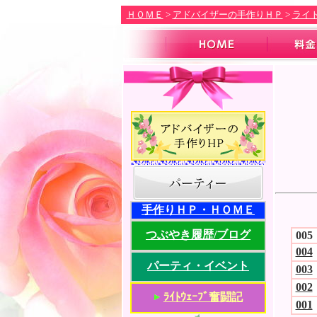
.
ＨＯＭＥ
>
アドバイザーの手作りＨＰ
>
ライ
.
手作りＨＰ・ＨＯＭＥ
つぶやき履歴/ブログ
005
004
パーティ・イベント
003
002
ﾗｲﾄｳｪｰﾌﾞ奮闘記
001