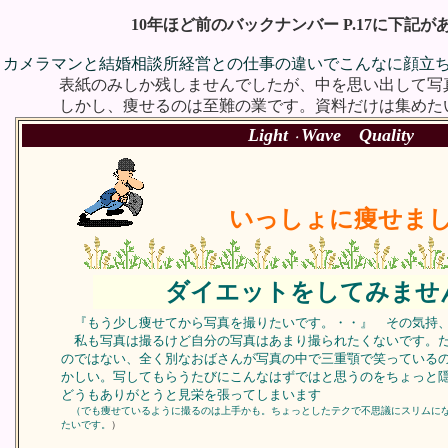
10年ほど前のバックナンバー P.17に下記
カメラマンと結婚相談所経営との仕事の違いでこんなに顔立
表紙のみしか残しませんでしたが、中を思い出して写
しかし、痩せるのは至難の業です。資料だけは集めた
Light
Wave Quality
・
いっしょに痩せま
ダイエットをしてみませ
『もう少し痩せてから写真を撮りたいです。・・』 その気持
私も写真は撮るけど自分の写真はあまり撮られたくないです。だ
のではない、全く別なおばさんが写真の中で三重顎で笑っている
かしい。写してもらうたびにこんなはずではと思うのをちょっと
どうもありがとうと見栄を張ってしまいます
（でも痩せているように撮るのは上手かも。ちょっとしたテクで不思議にスリムに
たいです。
）