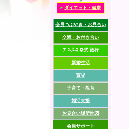
ダイエット・健康
会員つぶやき・お見合い
交際・お付き合い
ﾌﾟﾛポ-ｽ 挙式 旅行
新婚生活
育児
子育て・教育
婚活支援
お見合い場所地図
会員サポート