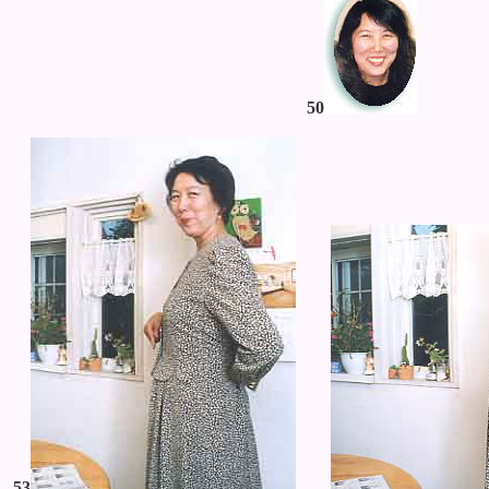
50
53