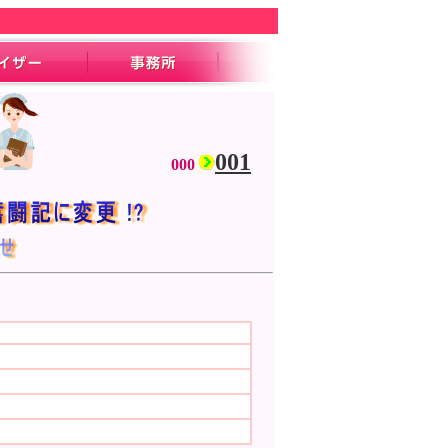
001
000