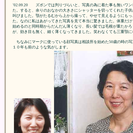
’02.09.20 ズボンでは判りづらいと、写真の為に着た事も無いワ
た。すると、余りのおなかの大きさにシャッターを切ってくれた子供
叫びました。顎がたるむから上から撮って、やせて見えるようにもっ
た。なのに私はあがってきた写真を見て本当に驚きました。体重だけ
始めるのと同時期からだんだん薄くなり、長い髪では毛根が重たかろ
が、効き目も無く、細く薄くなってきました。笑わなくても三重顎に
ちなみにマークに使っている顔写真は相談所を始めた50歳の時の写
１０年も前のような気がします。