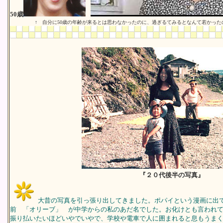
50歳
↑ 自分に50歳の年齢が来るとは思わなかったのに、過ぎるてみるとなんて若かった
『２０代後半の写真』
大昔の写真を引っ張り出してきました。ポパイという漫画に出
前 「オリーブ」 が中学からの私のあだ名でした。お化けとも言われ
振り払いたいほどいやでいやで、学校や電車で人に囲まれると息もうま