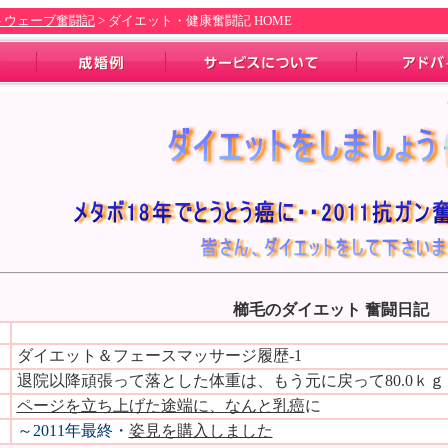
トウェーブ奮闘記
>
ダイエット・健康奮闘記 HOME
櫛毛のダイエット 奮闘日記
ダイエット＆フェースマッサージ履歴-1
退院以降頑張って落とした体重は、もう元に戻って80.0ｋｇ
ページを立ち上げた途端に、なんと乳癌
に
～2011年最終・
姿見を購入しました